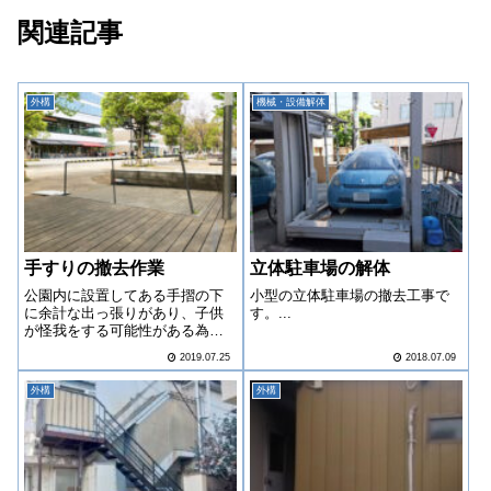
関連記事
外構
機械・設備解体
手すりの撤去作業
立体駐車場の解体
公園内に設置してある手摺の下
小型の立体駐車場の撤去工事で
に余計な出っ張りがあり、子供
す。...
が怪我をする可能性がある為と
切断撤去の依頼を受けました。
2019.07.25
2018.07.09
外構
外構