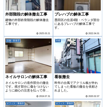
外部階段の解体撤去工事
プレハブの解体工事
建物の外部鉄骨階段の解体撤去
墨田区の住居4階・ベランダ部分
工事です。
にあるプレハブの解体工事で
す。
2025.03.21
2022.04.01
店舗・飲食店
外構
ネイルサロンの解体工事
看板撤去
ネイルサロンの造作部分の撤去
昨年の台風でアクリル板が外れ
です。残す部分に傷をつけない
てしまった看板の撤去を依頼さ
ように細心の注意を払って作業
れました。
致しました。
2019.07.31
2020.02.07
オフィス・事務所
オフィス・事務所