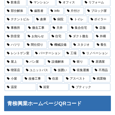
飲食店
マンション
オフィス
リフォーム
部分解体
歯医者
info
片付け
ブロック塀
テナントビル
倉庫
病院
トイレ
ボイラー
事務所
撤去工事
天井
集合住宅
店舗
防音室
お知らせ
住宅
ダクト撤去
外構
ハツリ
間仕切り
機械設備
スタジオ
養生
レントゲン室
パーテーション
工場
リノベーション
屋上
パン屋
設備解体
斫り
居酒屋
喫茶店
ユニットバス
仮囲い
収集運搬
不用品
小屋
改修工事
住居
アスベスト
残置物
温室
浴室
ブティック
青柳興業ホームページQRコード