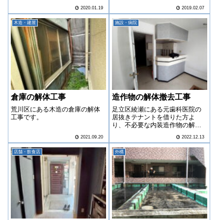
2020.01.19
2019.02.07
木造・建屋
施設・病院
倉庫の解体工事
造作物の解体撤去工事
荒川区にある木造の倉庫の解体
足立区綾瀬にある元歯科医院の
工事です。
居抜きテナントを借りた方よ
り、不必要な内装造作物の解体
撤去を御依頼いただきました。
2021.09.20
2022.12.13
店舗・飲食店
外構