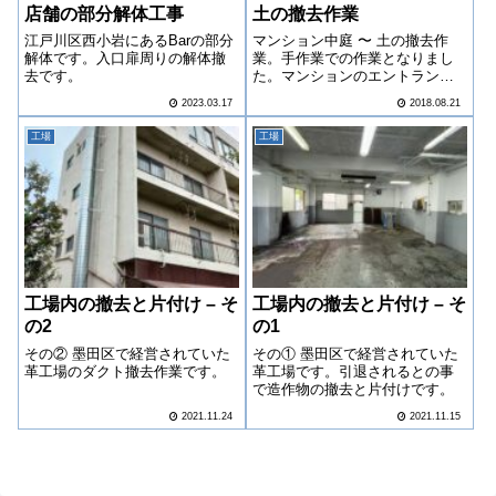
店舗の部分解体工事
土の撤去作業
江戸川区西小岩にあるBarの部分
マンション中庭 〜 土の撤去作
解体です。入口扉周りの解体撤
業。手作業での作業となりまし
去です。
た。マンションのエントランス
に続き、少し時間を空けて2期工
2023.03.17
2018.08.21
事として中庭部分の土の撤去作
業を行いました。
工場
工場
工場内の撤去と片付け – そ
工場内の撤去と片付け – そ
の2
の1
その② 墨田区で経営されていた
その① 墨田区で経営されていた
革工場のダクト撤去作業です。
革工場です。引退されるとの事
で造作物の撤去と片付けです。
2021.11.24
2021.11.15