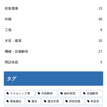
収集運搬
13
外構
38
工場
9
木造・建屋
10
機械・設備解体
27
閑話休題
3
タグ
スケルトン工事
内装解体
歯科医院
店舗解体
看板撤去
撤去
撤去作業
原状回復
美容室