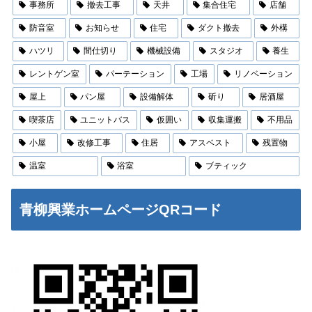
事務所
撤去工事
天井
集合住宅
店舗
防音室
お知らせ
住宅
ダクト撤去
外構
ハツリ
間仕切り
機械設備
スタジオ
養生
レントゲン室
パーテーション
工場
リノベーション
屋上
パン屋
設備解体
斫り
居酒屋
喫茶店
ユニットバス
仮囲い
収集運搬
不用品
小屋
改修工事
住居
アスベスト
残置物
温室
浴室
ブティック
青柳興業ホームページQRコード