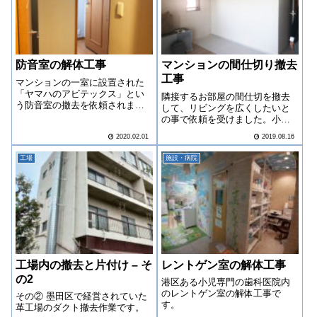
防音室の解体工事
マンションの間仕切り撤去
工事
マンションの一室に設置された
「ヤマハのアビテックス」とい
隣接するお部屋の間仕切を撤去
う防音室の撤去を依頼されまし
して、リビングを広くしたいと
た。
の事で依頼を受けました。小規
模の工事でしたがお客様が普通
2020.02.01
2019.08.16
に生活をされている空間ですの
で、養生に手抜きは禁物です！
工場
施設・病院
工場内の撤去と片付け – そ
レントゲン室の解体工事
の2
港区ある小児専門の歯科医院内
のレントゲン室の解体工事で
その② 墨田区で経営されていた
す。
革工場のダクト撤去作業です。