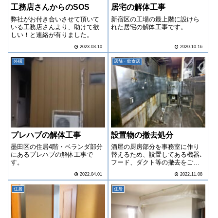
工務店さんからのSOS
居宅の解体工事
弊社がお付き合いさせて頂いて
新宿区の工場の最上階に設けら
いる工務店さんより、助けて欲
れた居宅の解体工事です。
しい！と連絡が有りました。
2023.03.10
2020.10.16
外構
店舗・飲食店
プレハブの解体工事
設置物の撤去処分
墨田区の住居4階・ベランダ部分
酒屋の厨房部分を事務室に作り
にあるプレハブの解体工事で
替えるため、設置してある機器､
す。
フード、ダクト等の撤去をご依
頼いただきました。
2022.04.01
2022.11.08
住居
住居