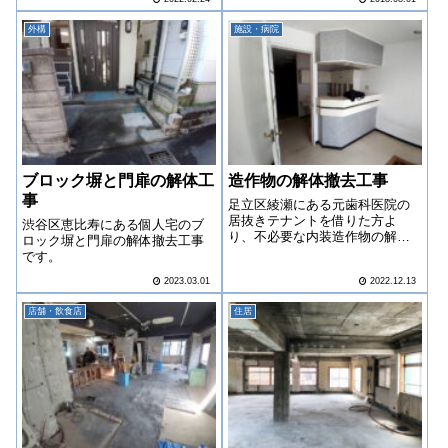
でした。レベル3のアスベストで
したので、養生等に気をつかい
外構
施設・病院
ながらの作業でした。
ブロック塀と門扉の解体工
造作物の解体撤去工事
事
足立区綾瀬にある元歯科医院の
居抜きテナントを借りた方よ
渋谷区恵比寿にある個人宅のブ
り、不必要な内装造作物の解体
ロック塀と門扉の解体撤去工事
撤去を御依頼いただきました。
です。
2023.03.01
2022.12.13
店舗・飲食店
住居