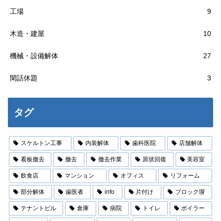
工場
9
木造・建屋
10
機械・設備解体
27
閑話休題
3
タグ
スケルトン工事
内装解体
歯科医院
店舗解体
看板撤去
撤去
撤去作業
原状回復
美容室
飲食店
マンション
オフィス
リフォーム
部分解体
歯医者
info
片付け
ブロック塀
テナントビル
倉庫
病院
トイレ
ボイラー