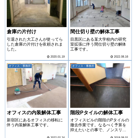
倉庫の片付け
間仕切り壁の解体工事
引退された大工さんが使ってら
目黒区にある某大学校内の研究
した倉庫の片付けを依頼されま
室拡張に伴う間仕切り壁の解体
した。
工事です。
2020.01.19
2022.08.16
オフィス・事務所
オフィス・事務所
オフィスの内装解体工事
階段Pタイルの解体工事
新宿区にあるオフィスの移転に
オフィスビルの階段のPタイルの
伴う内装解体工事です。
撤去作業です。なるべく予算を
抑えたいとの事で、ノンスリッ
プ（滑り止め）は残しての作業
2022.02.24
2018.08.01