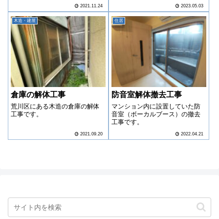
2021.11.24
2023.05.03
木造・建屋
住居
倉庫の解体工事
防音室解体撤去工事
荒川区にある木造の倉庫の解体
マンション内に設置していた防
工事です。
音室（ボーカルブース）の撤去
工事です。
2021.09.20
2022.04.21