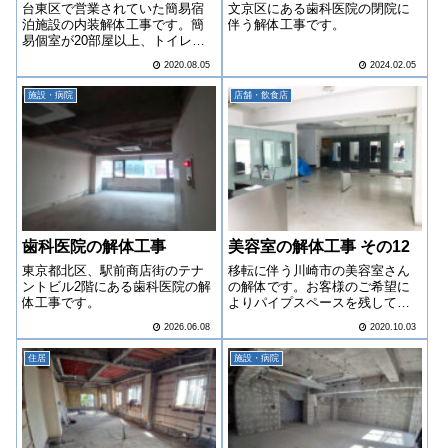
台東区で営業されていた簡易宿
文京区にある歯科医院の閉院に
泊施設の内装解体工事です。簡
伴う解体工事です。
易個室が20部屋以上、トイレと
シャワーとユニットバスもあり
2020.08.05
2024.02.05
中々のボリュームでしたが工期
内に納めることが出来ました。
施設・病院
店舗・飲食店
歯科医院の解体工事
美容室の解体工事 その12
東京都北区、駅前商店街のテナ
移転に伴う川崎市の美容室さん
ントビル2階にある歯科医院の解
の解体です。お客様のご希望に
体工事です。
よりパイプスペースを残しての
作業となりました。
2026.06.08
2020.10.03
住居
施設・病院