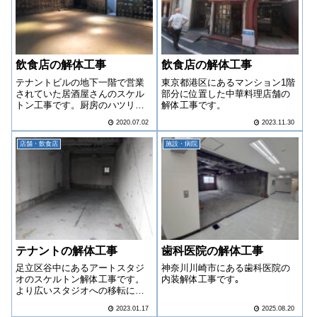
飲食店の解体工事
飲食店の解体工事
テナントビルの地下一階で営業
東京都港区にあるマンション1階
されていた居酒屋さんのスケル
部分に位置した中華料理店舗の
トン工事です。厨房のハツリも
解体工事です。
あり大規模な工事になりまし
2020.07.02
2023.11.30
た。
店舗・飲食店
施設・病院
テナントの解体工事
歯科医院の解体工事
足立区谷中にあるアートスタジ
神奈川川崎市にある歯科医院の
オのスケルトン解体工事です。
内装解体工事です｡
より広いスタジオへの移転に伴
い、現在スタジオとして借りて
2023.01.17
2025.08.20
いるテナント返却のため御依頼