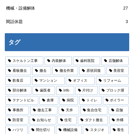
機械・設備解体
27
閑話休題
3
タグ
スケルトン工事
内装解体
歯科医院
店舗解体
看板撤去
撤去
撤去作業
原状回復
美容室
飲食店
マンション
オフィス
リフォーム
部分解体
歯医者
info
片付け
ブロック塀
テナントビル
倉庫
病院
トイレ
ボイラー
事務所
撤去工事
天井
集合住宅
店舗
防音室
お知らせ
住宅
ダクト撤去
外構
ハツリ
間仕切り
機械設備
スタジオ
養生