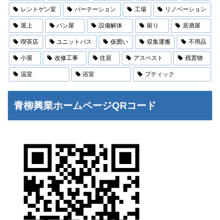
レントゲン室
パーテーション
工場
リノベーション
屋上
パン屋
設備解体
斫り
居酒屋
喫茶店
ユニットバス
仮囲い
収集運搬
不用品
小屋
改修工事
住居
アスベスト
残置物
温室
浴室
ブティック
青柳興業ホームページQRコード