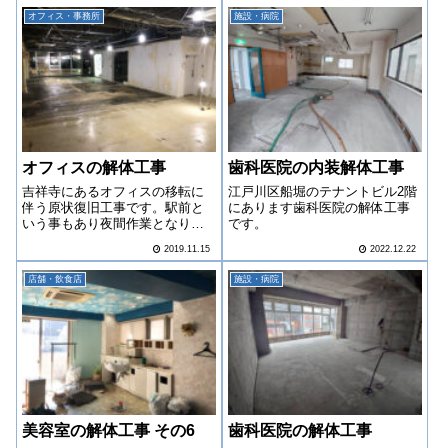
レ部・エアコンを残しての解体
オフィス・事務所
施設・病院
へと変更になりました。
オフィスの解体工事
歯科医院の内装解体工事
吉祥寺にあるオフィスの移転に
江戸川区船堀のテナントビル2階
伴う原状復旧工事です。駅前と
にあります歯科医院の解体工事
いう事もあり夜間作業となりま
です。
した。
2019.11.15
2022.12.22
店舗・飲食店
施設・病院
美容室の解体工事 その6
歯科医院の解体工事