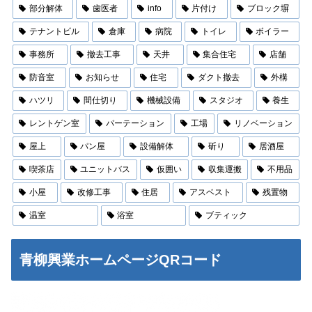
部分解体
歯医者
info
片付け
ブロック塀
テナントビル
倉庫
病院
トイレ
ボイラー
事務所
撤去工事
天井
集合住宅
店舗
防音室
お知らせ
住宅
ダクト撤去
外構
ハツリ
間仕切り
機械設備
スタジオ
養生
レントゲン室
パーテーション
工場
リノベーション
屋上
パン屋
設備解体
斫り
居酒屋
喫茶店
ユニットバス
仮囲い
収集運搬
不用品
小屋
改修工事
住居
アスベスト
残置物
温室
浴室
ブティック
青柳興業ホームページQRコード