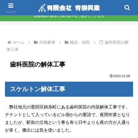
東京都墨田区 下町の解体屋さんです
メニュー
青柳興業の解体工事の様子をご紹介しています
ホーム
内装解体
施設・病院
歯科医院の解
体工事
歯科医院の解体工事
2023.12.28
スケルトン解体工事
弊社地元の墨田区錦糸町にある歯科医院の内装解体工事です。
テナントとして入っているビル側からの要請で、夜間作業となり
ましたが、駅前の立地という事も有り日中よりも夜の方が人通り
が多く、搬出には気を使いました。