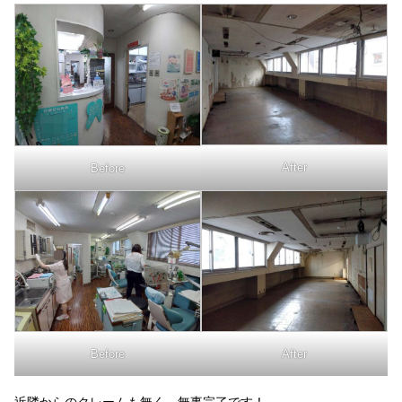
After
Before
After
Before
近隣からのクレームも無く、無事完了です！