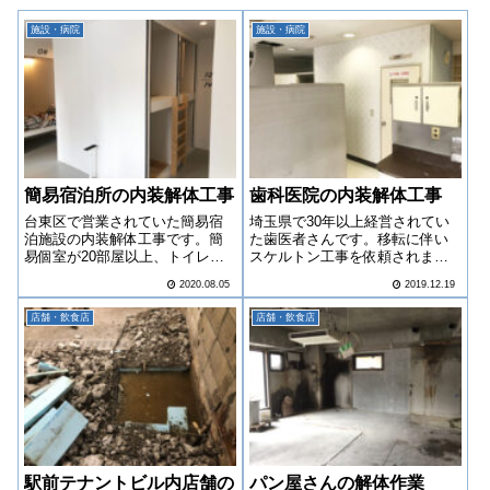
施設・病院
施設・病院
簡易宿泊所の内装解体工事
歯科医院の内装解体工事
台東区で営業されていた簡易宿
埼玉県で30年以上経営されてい
泊施設の内装解体工事です。簡
た歯医者さんです。移転に伴い
易個室が20部屋以上、トイレと
スケルトン工事を依頼されまし
シャワーとユニットバスもあり
た。
2020.08.05
2019.12.19
中々のボリュームでしたが工期
内に納めることが出来ました。
店舗・飲食店
店舗・飲食店
駅前テナントビル内店舗の
パン屋さんの解体作業