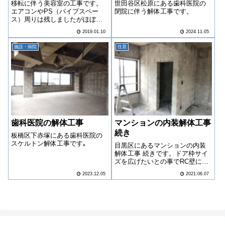
移転に伴う美容室の工事です。
世田谷区松原にある歯科医院の
エアコンやPS（パイプスペー
閉院に伴う解体工事です。
ス）周りは残しましたがほぼス
ケルトンの作業でした。
2019.01.10
2024.11.05
施設・病院
住居
歯科医院の解体工事
マンションの内装解体工事
続き
板橋区下赤塚にある歯科医院の
スケルトン解体工事です｡
目黒区にあるマンションの内装
解体工事 続きです。ドア枠サイ
ズを広げたいとの事でRC壁にカ
ッターを入れました。
2023.12.05
2021.06.07