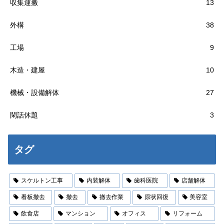
収集運搬
13
外構
38
工場
9
木造・建屋
10
機械・設備解体
27
閑話休題
3
タグ
スケルトン工事
内装解体
歯科医院
店舗解体
看板撤去
撤去
撤去作業
原状回復
美容室
飲食店
マンション
オフィス
リフォーム