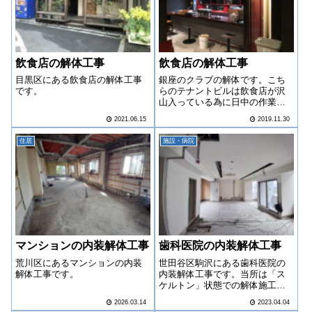
飲食店の解体工事
飲食店の解体工事
目黒区にある飲食店の解体工事
銀座のクラブの解体です。こち
です。
らのテナントビルは飲食店が沢
山入っている為に日中の作業で
した。次のお店の方の希望でエ
2021.06.15
2019.11.30
アコンは残しましたが基本的に
スケルトンになりました。
住居
施設・病院
マンションの内装解体工事
歯科医院の内装解体工事
荒川区にあるマンションの内装
世田谷区駒沢にある歯科医院の
解体工事です。
内装解体工事です。当所は「ス
ケルトン」状態での解体施工予
定でしたが、途中、ビルオーナ
2026.03.14
2023.04.04
ー様の意向により、天井・トイ