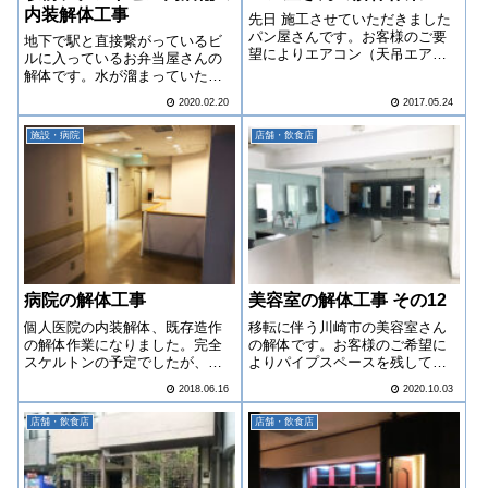
内装解体工事
先日 施工させていただきました
パン屋さんです。お客様のご要
地下で駅と直接繋がっているビ
望によりエアコン（天吊エアコ
ルに入っているお弁当屋さんの
ン）を残しての工事でした。
解体です。水が溜まっていたの
で、水漏れの無いようにバキュ
2020.02.20
2017.05.24
ームを使い慎重に作業を進めて
いきました。
施設・病院
店舗・飲食店
病院の解体工事
美容室の解体工事 その12
個人医院の内装解体、既存造作
移転に伴う川崎市の美容室さん
の解体作業になりました。完全
の解体です。お客様のご希望に
スケルトンの予定でしたが、次
よりパイプスペースを残しての
に造る工務店さんの要望により
作業となりました。
2018.06.16
2020.10.03
一部の梁型や間仕切り等を残し
ての工事となりました。
店舗・飲食店
店舗・飲食店