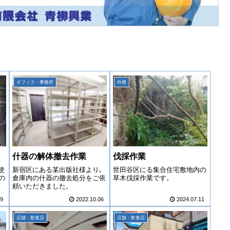
オフィス・事務所
外構
什器の解体撤去作業
伐採作業
使
新宿区にある某出版社様より､
世田谷区にる集合住宅敷地内の
の
倉庫内の什器の撤去処分をご依
草木伐採作業です。
頼いただきました。
19
2022.10.06
2024.07.11
店舗・飲食店
店舗・飲食店