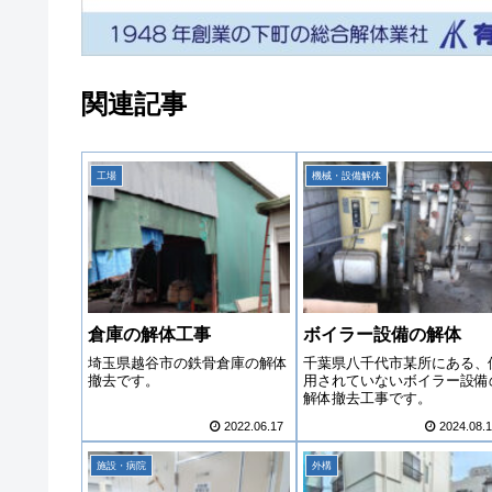
関連記事
工場
機械・設備解体
倉庫の解体工事
ボイラー設備の解体
埼玉県越谷市の鉄骨倉庫の解体
千葉県八千代市某所にある、
撤去です。
用されていないボイラー設備
解体撤去工事です。
2022.06.17
2024.08.
施設・病院
外構