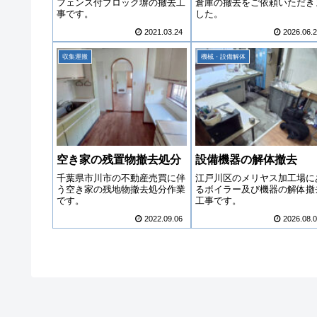
フェンス付ブロック塀の撤去工
倉庫の撤去をご依頼いただき
事です。
した。
2021.03.24
2026.06.
収集運搬
機械・設備解体
空き家の残置物撤去処分
設備機器の解体撤去
千葉県市川市の不動産売買に伴
江戸川区のメリヤス加工場に
う空き家の残地物撤去処分作業
るボイラー及び機器の解体撤
です。
工事です。
2022.09.06
2026.08.