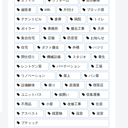
オフィス
リフォーム
部分解体
歯医者
info
片付け
ブロック塀
テナントビル
倉庫
病院
トイレ
ボイラー
事務所
撤去工事
天井
集合住宅
店舗
防音室
お知らせ
住宅
ダクト撤去
外構
ハツリ
間仕切り
機械設備
スタジオ
養生
レントゲン室
パーテーション
工場
リノベーション
屋上
パン屋
設備解体
斫り
居酒屋
喫茶店
ユニットバス
仮囲い
収集運搬
不用品
小屋
改修工事
住居
アスベスト
残置物
温室
浴室
ブティック