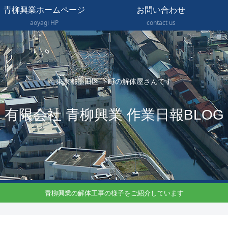
青柳興業ホームページ
お問い合わせ
aoyagi HP
contact us
東京都墨田区 下町の解体屋さんです
有限会社 青柳興業 作業日報BLOG
青柳興業の解体工事の様子をご紹介しています