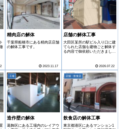
精肉店の解体
店舗の解体工事
ト
千葉県船橋市にある精肉店店舗
大田区某所の駅ビル入り口に建
撤
の解体工事です。
てられた店舗を建物ごと解体す
る内容で御依頼いただきまし
た。
02
2023.11.17
2026.07.22
工場
店舗・飲食店
造作壁の解体
飲食店の解体工事
置
葛飾区にある工場内のレイアウ
東京都港区にあるマンション1