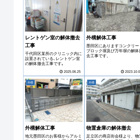
レントゲン室の解体撤去
外構解体工事
工事
墨田区にありますコンクリー
ブロック塀及び万年塀の解体
千代田区某所のクリニック内に
去工事です。
設置されている､レントゲン室
の解体撤去工事です｡
2025.06.25
2023.10.
外構
外構
外構解体工事
物置倉庫の解体撤去
地元墨田区のお客様からアルミ
足立区の商店街会様より、物