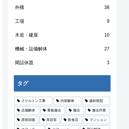
外構
38
工場
9
木造・建屋
10
機械・設備解体
27
閑話休題
3
タグ
スケルトン工事
内装解体
歯科医院
店舗解体
看板撤去
撤去
撤去作業
原状回復
美容室
飲食店
マンション