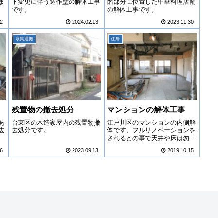
ま
ト変更に伴う造作壁の解体工事
階部分に位置した中華料理店舗
です。
の解体工事です。
22
2024.02.13
2023.11.30
収集運搬
住居
残置物の撤去処分
マンションの解体工事
あ
台東区の木造家屋内の残置物撤
江戸川区のマンションの内側解
去
去処分です。
体です。フルリノベーションを
されるとの事で天井や床は勿
論、トイレや浴室も全て撤去に
06
2023.09.13
2019.10.15
なりました。