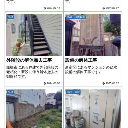
です。
す。
2024.02.13
2023.09.27
外構
機械・設備解体
外階段の解体撤去工事
設備の解体工事
船橋市にある戸建て外部階段の
新宿区にあるマンションの給水
老朽化・新設に伴う解体撤去の
設備の解体工事です｡
御依頼です。
2024.03.05
2025.05.12
外構
施設・病院