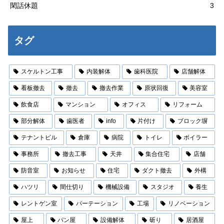
閑話休題
3
タグ
スケルトン工事
内装解体
歯科医院
店舗解体
看板撤去
撤去
撤去作業
原状回復
美容室
飲食店
マンション
オフィス
リフォーム
部分解体
歯医者
info
片付け
ブロック塀
テナントビル
倉庫
病院
トイレ
ボイラー
事務所
撤去工事
天井
集合住宅
店舗
防音室
お知らせ
住宅
ダクト撤去
外構
ハツリ
間仕切り
機械設備
スタジオ
養生
レントゲン室
パーテーション
工場
リノベーション
屋上
パン屋
設備解体
斫り
居酒屋