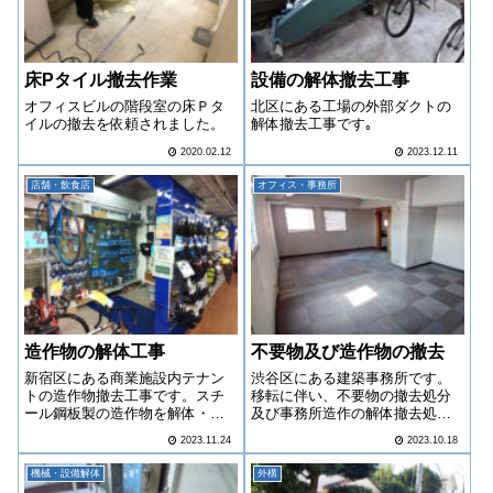
床Pタイル撤去作業
設備の解体撤去工事
オフィスビルの階段室の床Ｐタ
北区にある工場の外部ダクトの
イルの撤去を依頼されました。
解体撤去工事です｡
2020.02.12
2023.12.11
店舗・飲食店
オフィス・事務所
造作物の解体工事
不要物及び造作物の撤去
新宿区にある商業施設内テナン
渋谷区にある建築事務所です。
トの造作物撤去工事です。スチ
移転に伴い、不要物の撤去処分
ール鋼板製の造作物を解体・撤
及び事務所造作の解体撤去処分
去しました。
を御依頼いただきました。
2023.11.24
2023.10.18
機械・設備解体
外構