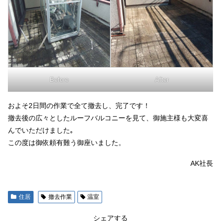
Before
After
およそ2日間の作業で全て撤去し、完了です！
撤去後の広々としたルーフバルコニーを見て、御施主様も大変喜
んでいただけました｡
この度は御依頼有難う御座いました。
AK社長
住居
撤去作業
温室
シェアする