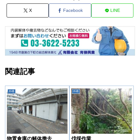
X
Facebook
LINE
関連記事
外構
外構
物置倉庫の解体撤去
伐採作業