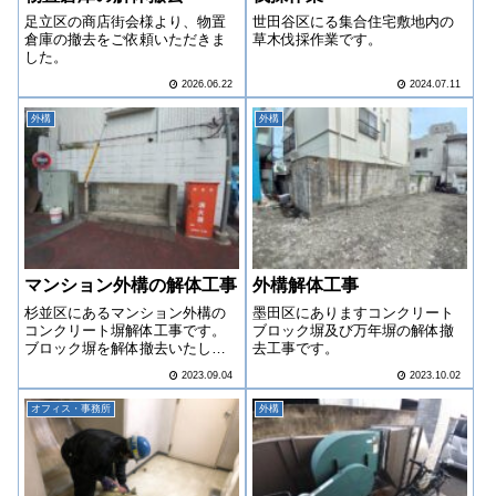
足立区の商店街会様より、物置
世田谷区にる集合住宅敷地内の
倉庫の撤去をご依頼いただきま
草木伐採作業です。
した。
2026.06.22
2024.07.11
外構
外構
マンション外構の解体工事
外構解体工事
杉並区にあるマンション外構の
墨田区にありますコンクリート
コンクリート塀解体工事です。
ブロック塀及び万年塀の解体撤
ブロック塀を解体撤去いたしま
去工事です。
した。
2023.09.04
2023.10.02
オフィス・事務所
外構