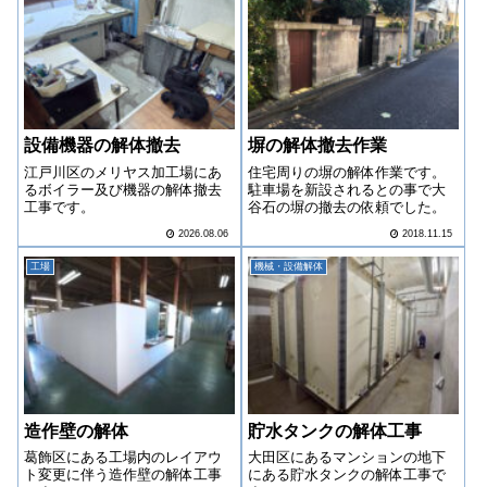
設備機器の解体撤去
塀の解体撤去作業
江戸川区のメリヤス加工場にあ
住宅周りの塀の解体作業です。
るボイラー及び機器の解体撤去
駐車場を新設されるとの事で大
工事です。
谷石の塀の撤去の依頼でした。
2026.08.06
2018.11.15
工場
機械・設備解体
造作壁の解体
貯水タンクの解体工事
葛飾区にある工場内のレイアウ
大田区にあるマンションの地下
ト変更に伴う造作壁の解体工事
にある貯水タンクの解体工事で