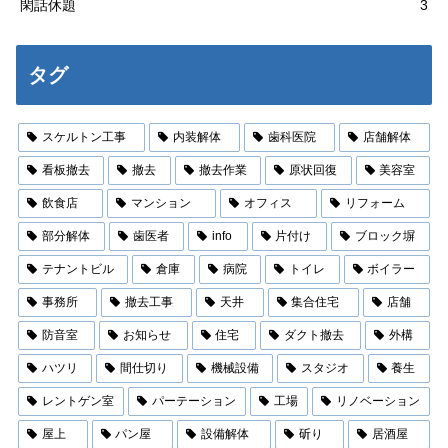
閑話休題
3
タグ
スケルトン工事
内装解体
歯科医院
店舗解体
看板撤去
撤去
撤去作業
原状回復
美容室
飲食店
マンション
オフィス
リフォーム
部分解体
歯医者
info
片付け
ブロック塀
テナントビル
倉庫
病院
トイレ
ボイラー
事務所
撤去工事
天井
集合住宅
店舗
防音室
お知らせ
住宅
ダクト撤去
外構
ハツリ
間仕切り
機械設備
スタジオ
養生
レントゲン室
パーテーション
工場
リノベーション
屋上
パン屋
設備解体
斫り
居酒屋