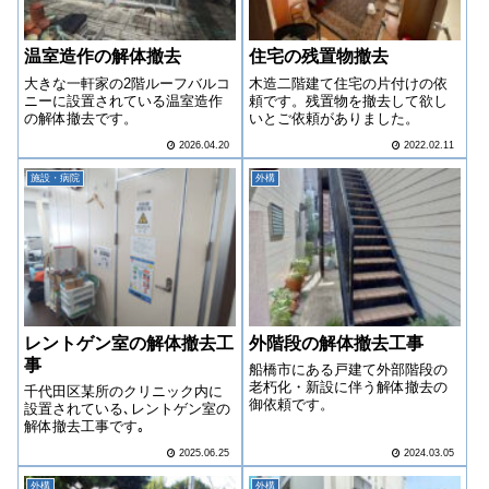
温室造作の解体撤去
住宅の残置物撤去
大きな一軒家の2階ルーフバルコ
木造二階建て住宅の片付けの依
ニーに設置されている温室造作
頼です。残置物を撤去して欲し
の解体撤去です。
いとご依頼がありました。
2026.04.20
2022.02.11
施設・病院
外構
レントゲン室の解体撤去工
外階段の解体撤去工事
事
船橋市にある戸建て外部階段の
老朽化・新設に伴う解体撤去の
千代田区某所のクリニック内に
御依頼です。
設置されている､レントゲン室の
解体撤去工事です｡
2025.06.25
2024.03.05
外構
外構