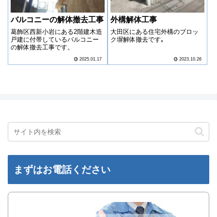
バルコニーの解体撤去工事
外構解体工事
葛飾区西新小岩にある2階建木造
大田区にある住宅外構のブロッ
戸建に付帯しているバルコニー
ク塀解体撤去です｡
の解体撤去工事です。
2025.01.17
2023.10.26
まずはお電話ください