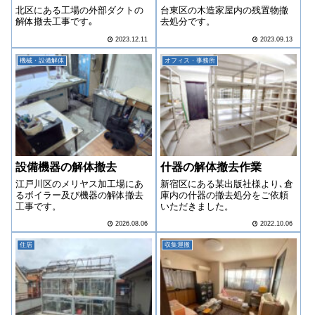
北区にある工場の外部ダクトの
台東区の木造家屋内の残置物撤
解体撤去工事です｡
去処分です。
2023.12.11
2023.09.13
機械・設備解体
オフィス・事務所
設備機器の解体撤去
什器の解体撤去作業
江戸川区のメリヤス加工場にあ
新宿区にある某出版社様より､倉
るボイラー及び機器の解体撤去
庫内の什器の撤去処分をご依頼
工事です。
いただきました。
2026.08.06
2022.10.06
住居
収集運搬