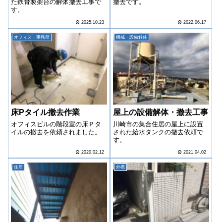
た鉄骨製架台の解体撤去工事で
撤去です。
す。
2025.10.23
2022.06.17
オフィス・事務所
機械・設備解体
床Pタイル撤去作業
屋上の設備解体・撤去工事
オフィスビルの階段室の床Ｐタ
川崎市の集合住居の屋上に設置
イルの撤去を依頼されました。
された給水タンクの撤去依頼で
す。
2020.02.12
2021.04.02
住居
外構