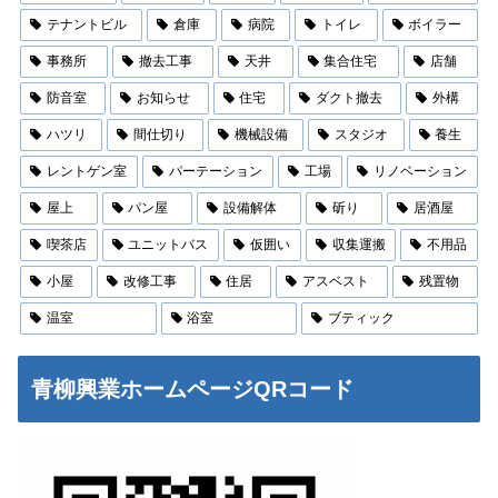
テナントビル
倉庫
病院
トイレ
ボイラー
事務所
撤去工事
天井
集合住宅
店舗
防音室
お知らせ
住宅
ダクト撤去
外構
ハツリ
間仕切り
機械設備
スタジオ
養生
レントゲン室
パーテーション
工場
リノベーション
屋上
パン屋
設備解体
斫り
居酒屋
喫茶店
ユニットバス
仮囲い
収集運搬
不用品
小屋
改修工事
住居
アスベスト
残置物
温室
浴室
ブティック
青柳興業ホームページQRコード