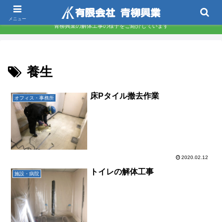
東京都墨田区 下町の解体屋さんです
メニュー
青柳興業の解体工事の様子をご紹介しています
養生
床Pタイル撤去作業
オフィス・事務所
2020.02.12
トイレの解体工事
施設・病院