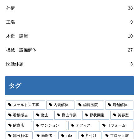
外構
38
工場
9
木造・建屋
10
機械・設備解体
27
閑話休題
3
タグ
スケルトン工事
内装解体
歯科医院
店舗解体
看板撤去
撤去
撤去作業
原状回復
美容室
飲食店
マンション
オフィス
リフォーム
部分解体
歯医者
info
片付け
ブロック塀