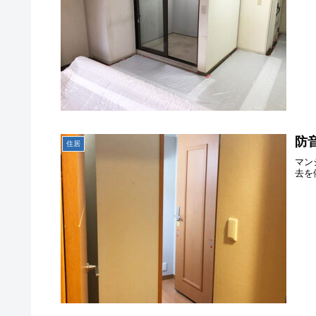
防
住居
マン
去を