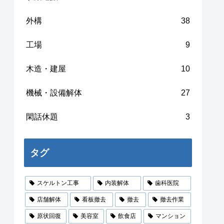
外構
38
工場
9
木造・建屋
10
機械・設備解体
27
閑話休題
3
タグ
スケルトン工事
内装解体
歯科医院
店舗解体
看板撤去
撤去
撤去作業
原状回復
美容室
飲食店
マンション