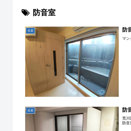
防音室
防
住居
マン
防
住居
荒川
防音