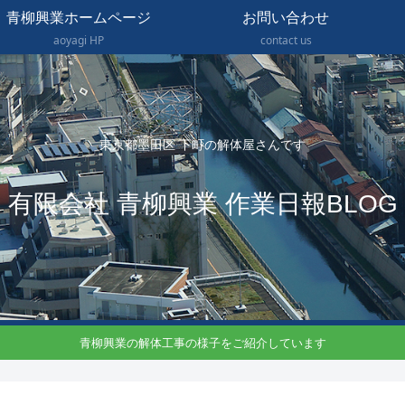
青柳興業ホームページ
お問い合わせ
aoyagi HP
contact us
東京都墨田区 下町の解体屋さんです
有限会社 青柳興業 作業日報BLOG
青柳興業の解体工事の様子をご紹介しています