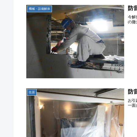
防
機械・設備解体
今解
の撤
防
住居
お引
一面