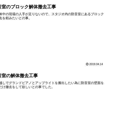
音室のブロック解体撤去工事
体中の現場の人手が足りないので、スタジオ内の防音室にあるブロック
去を頼みたいとの事。
2019.04.14
音室の解体撤去工事
越しでグランドピアノとアップライトを搬出したい為に防音室の壁面を
だけ撤去をして欲しいとの事でした。