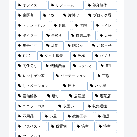
オフィス
リフォーム
部分解体
歯医者
info
片付け
ブロック塀
テナントビル
倉庫
病院
トイレ
ボイラー
事務所
撤去工事
天井
集合住宅
店舗
防音室
お知らせ
住宅
ダクト撤去
外構
ハツリ
間仕切り
機械設備
スタジオ
養生
レントゲン室
パーテーション
工場
リノベーション
屋上
パン屋
設備解体
斫り
居酒屋
喫茶店
ユニットバス
仮囲い
収集運搬
不用品
小屋
改修工事
住居
アスベスト
残置物
温室
浴室
ブティック