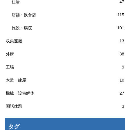
住居
47
店舗・飲食店
115
施設・病院
101
収集運搬
13
外構
38
工場
9
木造・建屋
10
機械・設備解体
27
閑話休題
3
タグ