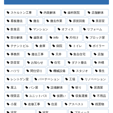
スケルトン工事
内装解体
歯科医院
店舗解体
看板撤去
撤去
撤去作業
原状回復
美容室
飲食店
マンション
オフィス
リフォーム
部分解体
歯医者
info
片付け
ブロック塀
テナントビル
倉庫
病院
トイレ
ボイラー
事務所
撤去工事
天井
集合住宅
店舗
防音室
お知らせ
住宅
ダクト撤去
外構
ハツリ
間仕切り
機械設備
スタジオ
養生
レントゲン室
パーテーション
工場
リノベーション
屋上
パン屋
設備解体
斫り
居酒屋
喫茶店
ユニットバス
仮囲い
収集運搬
不用品
小屋
改修工事
住居
アスベスト
残置物
温室
浴室
ブティック