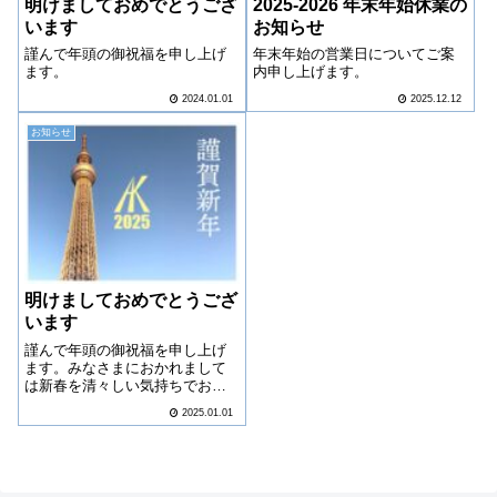
明けましておめでとうござ
2025-2026 年末年始休業の
います
お知らせ
謹んで年頭の御祝福を申し上げ
年末年始の営業日についてご案
ます。
内申し上げます。
2024.01.01
2025.12.12
お知らせ
明けましておめでとうござ
います
謹んで年頭の御祝福を申し上げ
ます。みなさまにおかれまして
は新春を清々しい気持ちでお迎
えのこととお慶び申し上げま
2025.01.01
す。また、旧年中は、多大なる
ご尽力をいただき、本年も、更
なるサービスの向上に努めて参
りますので、より一層のご支
援、お引立てを賜りま...