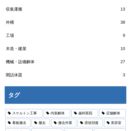
収集運搬
13
外構
38
工場
9
木造・建屋
10
機械・設備解体
27
閑話休題
3
タグ
スケルトン工事
内装解体
歯科医院
店舗解体
看板撤去
撤去
撤去作業
原状回復
美容室