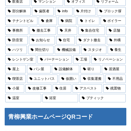
飲食店
マンション
オフィス
リフォーム
部分解体
歯医者
info
片付け
ブロック塀
テナントビル
倉庫
病院
トイレ
ボイラー
事務所
撤去工事
天井
集合住宅
店舗
防音室
お知らせ
住宅
ダクト撤去
外構
ハツリ
間仕切り
機械設備
スタジオ
養生
レントゲン室
パーテーション
工場
リノベーション
屋上
パン屋
設備解体
斫り
居酒屋
喫茶店
ユニットバス
仮囲い
収集運搬
不用品
小屋
改修工事
住居
アスベスト
残置物
温室
浴室
ブティック
青柳興業ホームページQRコード