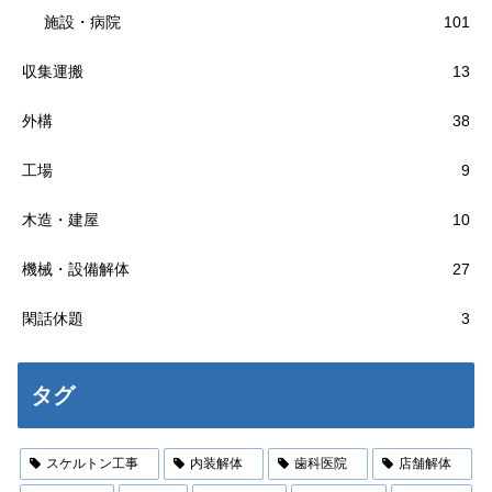
施設・病院
101
収集運搬
13
外構
38
工場
9
木造・建屋
10
機械・設備解体
27
閑話休題
3
タグ
スケルトン工事
内装解体
歯科医院
店舗解体