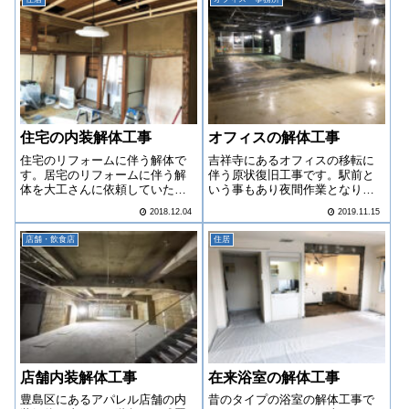
住宅の内装解体工事
オフィスの解体工事
住宅のリフォームに伴う解体で
吉祥寺にあるオフィスの移転に
す。居宅のリフォームに伴う解
伴う原状復旧工事です。駅前と
体を大工さんに依頼していただ
いう事もあり夜間作業となりま
きました。古い木造の間仕切り
した。
2018.12.04
2019.11.15
によく見られる土壁の撤去で
す。
店舗・飲食店
住居
店舗内装解体工事
在来浴室の解体工事
豊島区にあるアパレル店舗の内
昔のタイプの浴室の解体工事で