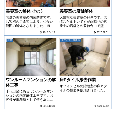
美容室の解体 その3
美容室の店舗解体
老舗の美容室の内装解体です。
大規模な美容室の解体です。ほ
お客様のご希望により、少ない
ぼスケルトンですが両隣りの営
範囲の解体となりました。御高
業中の店舗との兼ね合いで壁面
齢のお客様でしたので、お片付
は造作のみ撤去、そして天井は
2018.04.13
2017.07.31
けを手伝いながらの作業でし
下地を残しての解体となりまし
た。その甲斐もあり、大変喜ん
た。
住居
オフィス・事務所
でいただきました。
ワンルームマンションの解
床Pタイル撤去作業
体工事
オフィスビルの階段室の床Ｐタ
イルの撤去を依頼されました。
千代田区にあるワンルームマン
ションの内装解体工事です。お
客様が事務所として使う為にリ
フォームしたいとの事でご依頼
2019.10.30
2020.02.12
いただきました。