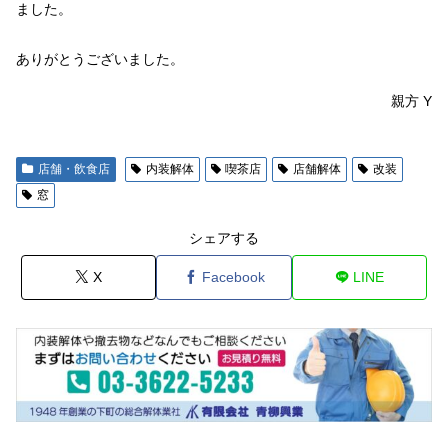
ました。
ありがとうございました。
親方 Y
店舗・飲食店
内装解体
喫茶店
店舗解体
改装
窓
シェアする
X
Facebook
LINE