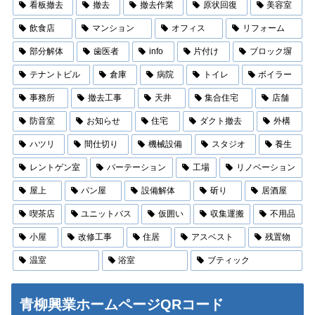
看板撤去
撤去
撤去作業
原状回復
美容室
飲食店
マンション
オフィス
リフォーム
部分解体
歯医者
info
片付け
ブロック塀
テナントビル
倉庫
病院
トイレ
ボイラー
事務所
撤去工事
天井
集合住宅
店舗
防音室
お知らせ
住宅
ダクト撤去
外構
ハツリ
間仕切り
機械設備
スタジオ
養生
レントゲン室
パーテーション
工場
リノベーション
屋上
パン屋
設備解体
斫り
居酒屋
喫茶店
ユニットバス
仮囲い
収集運搬
不用品
小屋
改修工事
住居
アスベスト
残置物
温室
浴室
ブティック
青柳興業ホームページQRコード