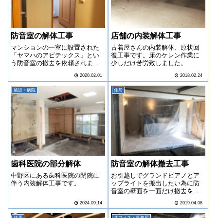
防音室の解体工事
店舗の内装解体工事
マンションの一室に設置された
古着屋さんの内装解体、原状回
「ヤマハのアビテックス」とい
復工事です。床のケレン作業に
う防音室の撤去を依頼されまし
少しだけ苦労致しました。
た。
2020.02.01
2018.02.24
施設・病院
住居
歯科医院の部分解体
防音室の解体撤去工事
中野区にある歯科医院の閉院に
お引越しでグランドピアノとア
伴う内装解体工事です。
ップライトを搬出したい為に防
音室の壁面を一面だけ撤去をし
て欲しいとの事でした。
2024.09.14
2019.04.08
住居
オフィス・事務所